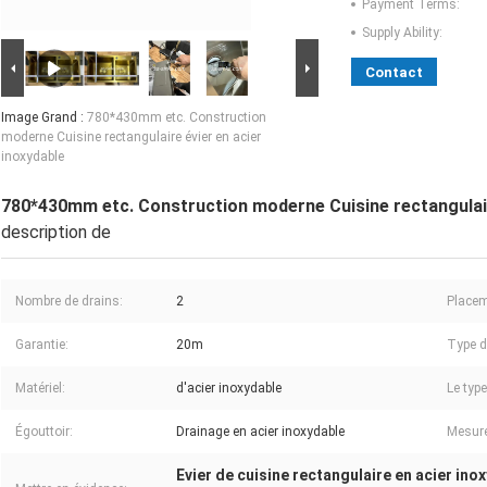
Payment Terms:
Supply Ability:
Contact
Image Grand :
780*430mm etc. Construction
moderne Cuisine rectangulaire évier en acier
inoxydable
780*430mm etc. Construction moderne Cuisine rectangulair
description de
Nombre de drains:
2
Placem
Garantie:
20m
Type d'
Matériel:
d'acier inoxydable
Le type
Égouttoir:
Drainage en acier inoxydable
Mesure
Evier de cuisine rectangulaire en acier ino