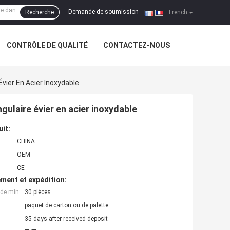
Demande de soumission
Recherche
|
French
CONTRÔLE DE QUALITÉ
CONTACTEZ-NOUS
ier En Acier Inoxydable
ulaire évier en acier inoxydable
uit:
CHINA
OEM
CE
ment et expédition:
de min:
30 pièces
paquet de carton ou de palette
35 days after received deposit