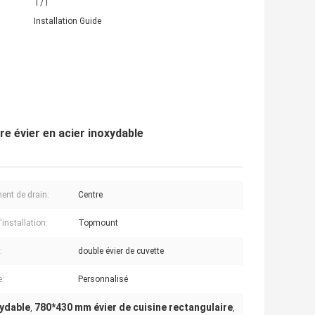
T/T
Installation Guide
e évier en acier inoxydable
ent de drain:
Centre
installation:
Topmount
:
double évier de cuvette
:
Personnalisé
xydable
780*430 mm évier de cuisine rectangulaire
,
,