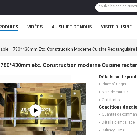
RODUITS
VIDÉOS
AU SUJET DE NOUS
VISITE D'USINE
VR
dable
780*430mm Etc. Construction Moderne Cuisine Rectangulaire Év
780*430mm etc. Construction moderne Cuisine rectang
Détails sur le prod
Place of Origin:
Nom de marque:
Certification:
Conditions de paie
Quantité de comman
Détails d'emballage:
Delivery Time: