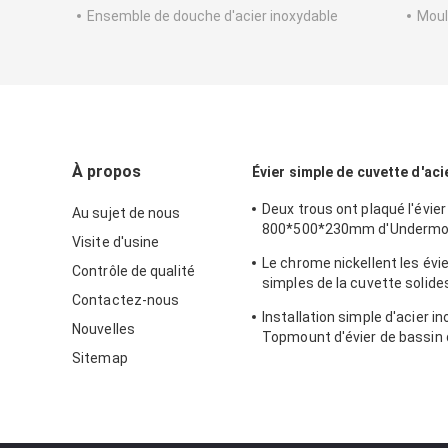
Ensemble de douche d'acier inoxydable
Moul
À propos
Évier simple de cuvette d'aci
Deux trous ont plaqué l'évier
Au sujet de nous
800*500*230mm d'Undermo
Visite d'usine
cuvette de solides solubles
Le chrome nickellent les évie
Contrôle de qualité
simples de la cuvette solide
Contactez-nous
avec l'anti corrosion d'égout
Installation simple d'acier i
Nouvelles
Topmount d'évier de bassin 
cuisine grande
Sitemap