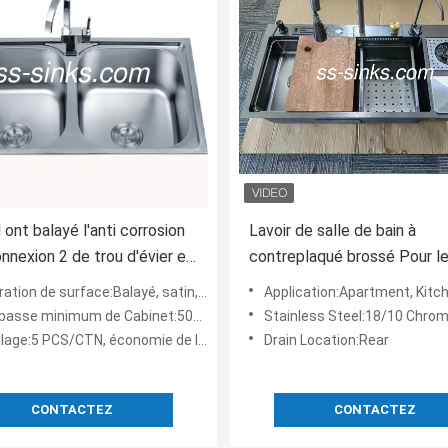
nt balayé l'anti corrosion
Lavoir de salle de bain à
onnexion 2 de trou d'évier en
contreplaqué brossé Pour l
'acier inoxydable
petites salles de bains For
on de surface:Balayé, satin, plaqué, poli, nano
Application:Apartment, Kitch
bol rectangulaire
 basse minimum de Cabinet:500mm
Stainless Steel:18/10 Chromium / Nickel, An
age:5 PCS/CTN, économie de l'espace
Drain Location:Rear
CONTACTEZ
CONTACTEZ