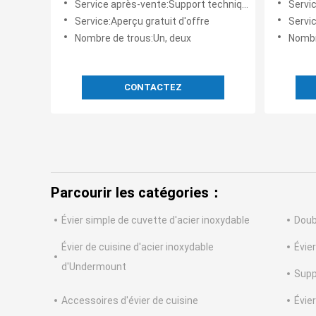
Service après-vente:Support technique en ligne, installation sur place
Service apr
36x20
Service:Aperçu gratuit d'offre
Servic
Nombre de trous:Un, deux
Nombre
CONTACTEZ
Parcourir les catégories：
Évier simple de cuvette d'acier inoxydable
Doub
Évier de cuisine d'acier inoxydable
Évier
d'Undermount
Supp
Accessoires d'évier de cuisine
Évier