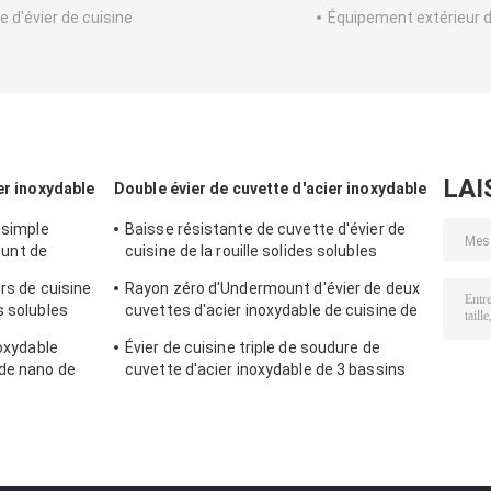
e d'évier de cuisine
Équipement extérieur
LAI
er inoxydable
Double évier de cuvette d'acier inoxydable
 simple
Baisse résistante de cuvette d'évier de
unt de
cuisine de la rouille solides solubles
double dans 920*450mm
rs de cuisine
Rayon zéro d'Undermount d'évier de deux
s solubles
cuvettes d'acier inoxydable de cuisine de
toir
18 mesures
noxydable
Évier de cuisine triple de soudure de
de nano de
cuvette d'acier inoxydable de 3 bassins
1000*480*200mm