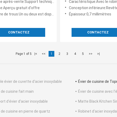
ès-vente:Support technique en ligne, installation sur place
Caractéristique:Avec le robinet, l'élimination de bruit, avec le revêtement, la passoire,
studio
e:Aperçu gratuit d'offre
Conception inférieure:Revêtement sain résistant de preuve et remplissage 
 de trous:Un ou deux est disponible
Épaisseur:0,7 millimètres
CONTACTEZ
CONTACTEZ
Page 1 of 5
|<
<<
1
2
3
4
5
>>
>|
le évier de cuvette d'acier inoxydable
Évier de cuisine de To
 de cuisine fait main
Évier de cuisine avec l'
ort d'évier d'acier inoxydable
Matte Black Kitchen Si
 de cuisine en pierre de quartz
Robinet d'acier inoxyda