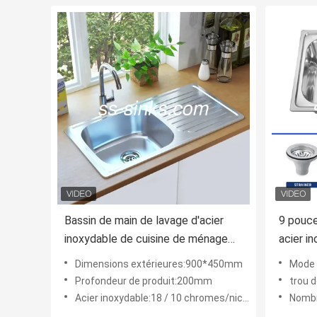
Bassin de main de lavage d'acier
9 pouc
inoxydable de cuisine de ménage
acier i
simple avec le plat
trous
Dimensions extérieures:900*450mm
Mode 
Profondeur de produit:200mm
trou d
Acier inoxydable:18 / 10 chromes/nickels, anti corrosion
Nombre 