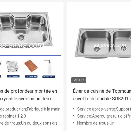
es de profondeur montée en
Évier de cuisine de Topmou
noxydable avec un ou deux
cuvette du double SUS201 
trou de connexion 9150B
de production:Fabriqué à la main
Service après-vente:Support technique en ligne, instal
e robinet:1 2 3
Service:Aperçu gratuit d'off
de trous:Un ou deux sont disponibles
Nombre de trous:Un