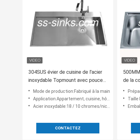
304SUS évier de cuisine de l'acier
500MM o
inoxydable Topmount avec pouce
de la c
du trou de connexion 36*20
acier d
Mode de production:Fabriqué à la main
Préparati
Application:Appartement, cuisine, hôtel
Taille
Acier inoxydable:18 / 10 chromes/nickels, anti corrosion
Emball
CONTACTEZ