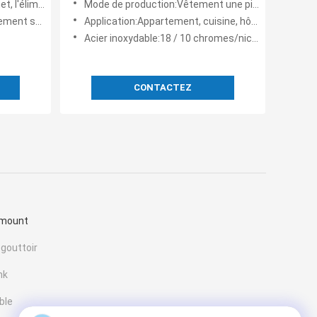
 la planche à découper et l
Mode de production:Vêtement une pièce
en caoutchouc épaisse
Application:Appartement, cuisine, hôtel
Acier inoxydable:18 / 10 chromes/nickels, anti corrosion
CONTACTEZ
pmount
égouttoir
nk
ble