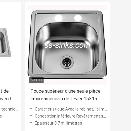
nt de
Pouce supérieur d'une seule pièce
avec le
latino-américain de l'évier 15X15
d'acier inoxydable de bâti
lation sur place
Caractéristique:Avec le robinet, l'élimination de bruit, avec le revêtement, la passoire, la planche à découper et l
re
Conception inférieure:Revêtement sain résistant de preuve et remplissage en caoutchouc épaisse
Épaisseur:0,7 millimètres