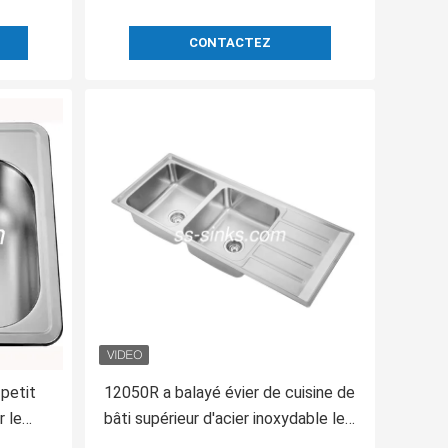
CONTACTEZ
 petit
12050R a balayé évier de cuisine de
 le
bâti supérieur d'acier inoxydable le
de
double avec un trou de robinet