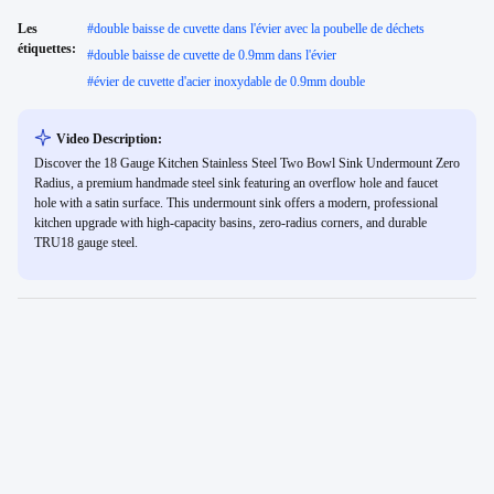
Les
#
double baisse de cuvette dans l'évier avec la poubelle de déchets
étiquettes:
#
double baisse de cuvette de 0.9mm dans l'évier
#
évier de cuvette d'acier inoxydable de 0.9mm double
Video Description:
Discover the 18 Gauge Kitchen Stainless Steel Two Bowl Sink Undermount Zero
Radius, a premium handmade steel sink featuring an overflow hole and faucet
hole with a satin surface. This undermount sink offers a modern, professional
kitchen upgrade with high-capacity basins, zero-radius corners, and durable
TRU18 gauge steel.