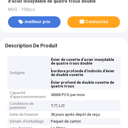
d'acier inoxydable de quatre trous double
MOQ：100pcs
meilleur prix
Contactez
Description De Produit
Évier de cuvette d'acier inoxydable
de quatre trous double
,
bordure profonde d'individu d'évier
Surligner
de double cuvette
,
Évier profond de double cuvette de
quatre trous
Capacité
30000 PCS par mois
d'approvisionnement
Conditions de
T/T, L/C
paiement
Délai de livraison
30 jours après dépôt de reçu
Détails d'emballage
Paquet de carton