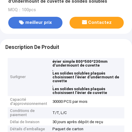
d'Undermount de cuvette de solides solubles
MOQ：100pcs
meilleur prix
Contactez
Description De Produit
évier simple 800*500*230mm
d'undermount de cuvette
,
Les solides solubles plaqués
Surligner
choisissent l'évier d'undermount de
cuvette
,
Les solides solubles plaqués
choisissent l'évier de cuvette
Capacité
30000 PCS par mois
d'approvisionnement
Conditions de
T/T, L/C
paiement
Délai de livraison
30 jours après dépôt de reçu
Détails d'emballage
Paquet de carton