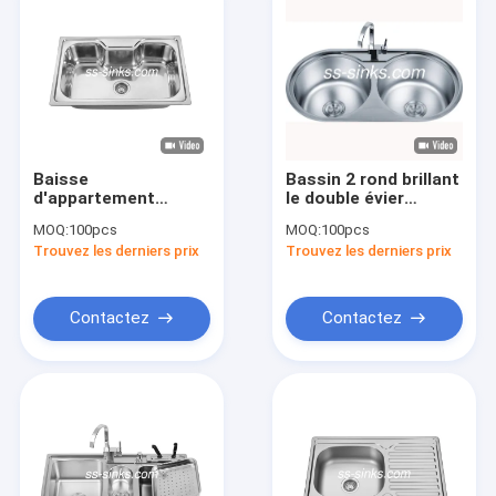
Baisse
Bassin 2 rond brillant
d'appartement
le double évier
d'hôtel dans l'évier
860*440mm de
MOQ:
100pcs
MOQ:
100pcs
simple 800*500mm
cuvette d'acier
Trouvez les derniers prix
Trouvez les derniers prix
de cuvette d'acier
inoxydable
inoxydable
Contactez
Contactez