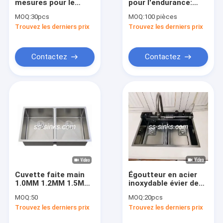
mesures pour le
pour l'endurance:
Au sujet de nous
revêtement sain de
Notre bassin rond en
MOQ:
30pcs
MOQ:
100 pièces
preuve d'Undermount
acier inoxydable
Trouvez les derniers prix
Trouvez les derniers prix
de cuvette de cuisine
3mm 304
Visite d'usine
Contrôle de qualité
Contactez
Contactez
Contactez-nous
Nouvelles
VR
Évier simple de cuvette d'acier inoxydable
Cuvette faite main
Égoutteur en acier
1.0MM 1.2MM 1.5MM
inoxydable évier de
Double évier de cuvette d'acier inoxydable
d'évier de cuisine de
bassin à deux
MOQ:
50
MOQ:
20pcs
la série 304 de nano
compartiments pour
Évier de cuisine de Topmount
Trouvez les derniers prix
Trouvez les derniers prix
double
une efficacité de
lavage de vaisseaux