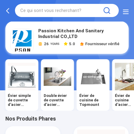
Passion Kitchen And Sanitary
Industrial CO.,LTD
26
5.0
Fournisseur vérifié
YEARS
Évier simple
Double évier
Évier de
Évier de
de cuvette
de cuvette
cuisine de
cuisine
d'acier
d'acier
Topmount
d'acier
inoxydable
inoxydable
inoxydabl
d'Underm
Nos Produits Phares