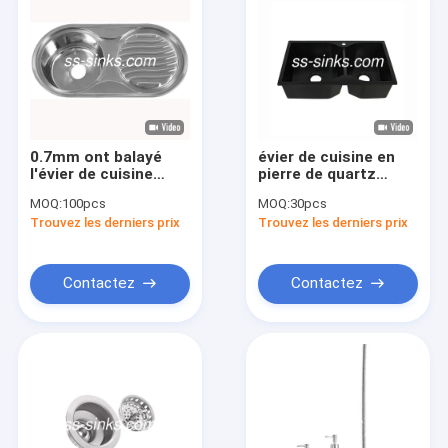
0.7mm ont balayé
évier de cuisine en
l'évier de cuisine
pierre de quartz
d'acier inoxydable
hexagonal de bassin
MOQ:
100pcs
MOQ:
30pcs
avec l'égouttoir 1
de 600mm au-dessus
Trouvez les derniers prix
Trouvez les derniers prix
trou de robinet
de compteur
Contactez
Contactez