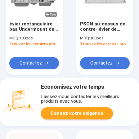
évier rectangulaire
PSON au-dessus de
bas Undermount de
contre- évier de
cuvette d'acier
cuisine inoxydable
MOQ:
100pcs
MOQ:
100pcs
inoxydable de 50cm
d'évier avec l'anti
Trouvez les derniers prix
Trouvez les derniers prix
le double a balayé
corrosion
d'égouttoir
Contactez
Contactez
Économisez votre temps
Laissez-nous contacter les meilleurs
produits avec vous.
Donnez votre exigence