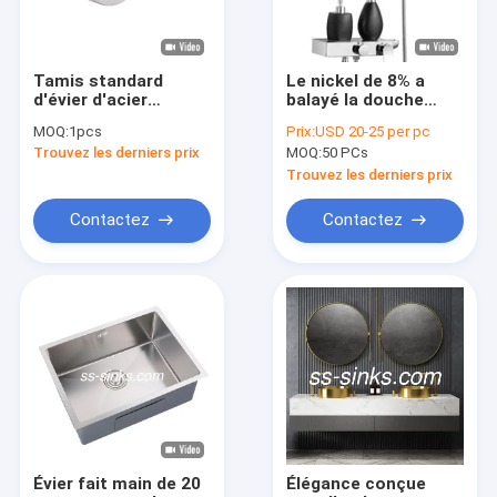
Tamis standard
Le nickel de 8% a
d'évier d'acier
balayé la douche
inoxydable semi de
d'acier inoxydable a
MOQ:
1pcs
Prix:
USD 20-25 per pc
PSON pour la cuvette
placé fixé au mur
Trouvez les derniers prix
MOQ:
50 PCs
simple
Trouvez les derniers prix
Contactez
Contactez
Maison
Produits
Vidéos
Évier fait main de 20
Élégance conçue