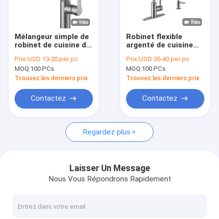
Au sujet de nous
Visite d'usine
Mélangeur simple de
Robinet flexible
robinet de cuisine de
argenté de cuisine
Contrôle de qualité
poignée de Chrome
d'acier inoxydable de
Prix:
USD 13-20 per pc
Prix:
USD 35-40 per pc
304SS froid et chaud
Chrome résistant à
MOQ:
100 PCs
MOQ:
100 PCs
l'usure
Contactez-nous
Trouvez les derniers prix
Trouvez les derniers prix
Nouvelles
Contactez
Contactez
VR
Regardez plus
Évier simple de cuvette d'acier inoxydable
Laisser Un Message
Nous Vous Répondrons Rapidement
Double évier de cuvette d'acier inoxydable
Évier de cuisine de Topmount