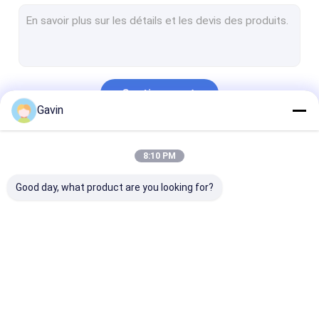
Évier de cuisine d'acier inoxydable d'Undermount
Évier de cuisine fait main
Évier de cuisine avec l'égouttoir
Continuer
Support d'évier d'acier inoxydable
Gavin
Matte Black Kitchen Sink
Nos Catégories
8:10 PM
Accessoires d'évier de cuisine
Good day, what product are you looking for?
Évier de cuisine en pierre de quartz
Robinet d'acier inoxydable
Ensemble de douche d'acier inoxydable
Évier simple de
Double évier de
Évier de cuisin
Moule d'évier de cuisine
cuvette d'acier
cuvette d'acier
Topmount
inoxydable
inoxydable