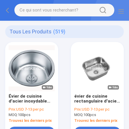
Tous Les Produits
(519)
Évier de cuisine
évier de cuisine
d'acier inoxydable
rectangulaire d'acier
d'Undermount de
inoxydable de
Prix:
USD 7-13 per pc
Prix:
USD 7-13 per pc
rond de PSON
44*39cm
MOQ:
100pcs
MOQ:
100pcs
410*410*200mm
Undermount aucun
magnétique
Trouvez les derniers prix
Trouvez les derniers prix