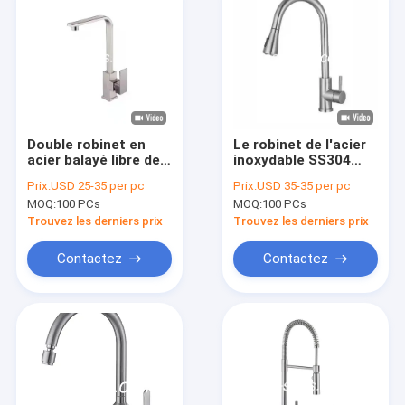
Double robinet en
Le robinet de l'acier
acier balayé libre de
inoxydable SS304
fonctionnement de
tirent vers le bas la
Prix:
USD 25-35 per pc
Prix:
USD 35-35 per pc
fuite de robinet de
bobine de robinet de
MOQ:
100 PCs
MOQ:
100 PCs
l'acier inoxydable
jet prolongent
SUS304
disponible
Trouvez les derniers prix
Trouvez les derniers prix
Contactez
Contactez
Maison
Produits
Vidéos