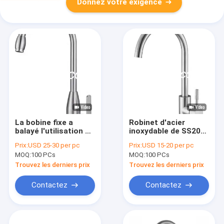
Donnez votre exigence
La bobine fixe a
Robinet d'acier
balayé l'utilisation à
inoxydable de SS201
la maison d'acier
SS304 avec le
Prix:
USD 25-30 per pc
Prix:
USD 15-20 per pc
inoxydable de robinet
chargeur en
MOQ:
100 PCs
MOQ:
100 PCs
argenté de cuisine
céramique
Trouvez les derniers prix
Trouvez les derniers prix
Contactez
Contactez