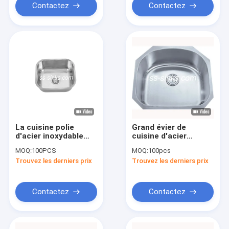
Contactez
Contactez
La cuisine polie
Grand évier de
d'acier inoxydable
cuisine d'acier
d'Undermount
inoxydable
MOQ:
100PCS
MOQ:
100pcs
descendent la petite
d'Undermount de
Trouvez les derniers prix
Trouvez les derniers prix
cuvette simple 42
mesure de la taille 20
X36cm
5953
Contactez
Contactez