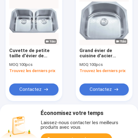
Cuvette de petite
Grand évier de
taille d'évier de
cuisine d'acier
cuisine d'acier
inoxydable
MOQ:
100pcs
MOQ:
100pcs
inoxydable de 600MM
d'Undermount de
Trouvez les derniers prix
Trouvez les derniers prix
Undermount double
cuvette de Sigle 59 X
53CM
Contactez
Contactez
Économisez votre temps
Laissez-nous contacter les meilleurs
produits avec vous.