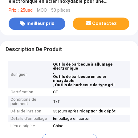
électronique en acier inoxydable pour une
expérience de grillage ultime
Prix：25usd
MOQ：50 pièces
meilleur prix
Contactez
Description De Produit
Outils de barbecue à allumage
électronique
,
Surligner
Outils de barbecue en acier
inoxydable
,
Outils de barbecue de type gril
Certification
CE
Conditions de
T/T
paiement
Délai de livraison
35 jours après réception du dépôt
Détails d'emballage
Emballage en carton
Lieu d'origine
Chine