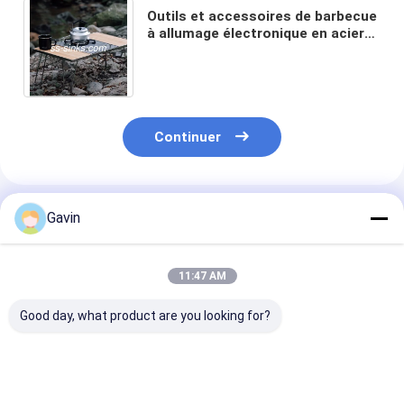
Outils et accessoires de barbecue
à allumage électronique en acier
inoxydable pour une expérience de
grillage ultime
Continuer
Produits Recommandés
Gavin
11:47 AM
Good day, what product are you looking for?
Améliorez votre jeu
2 étagères latérales
Grill à BBQ à 