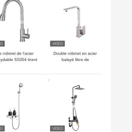
e robinet de l'acier
Double robinet en acier
xydable SS304 tirent
balayé libre de
s le bas la bobine de
fonctionnement de fuite
net de jet prolongent
de robinet de l'acier
disponible
inoxydable SUS304
LLEUR PRIX
MEILLEUR PRIX