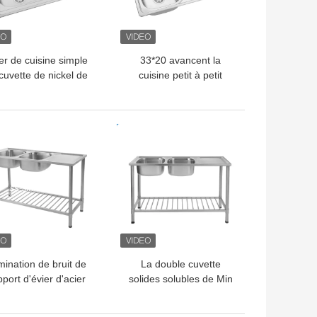
er de cuisine simple
33*20 avancent la
cuvette de nickel de
cuisine petit à petit
ome avec la MESURE
solides solubles de
de l'égouttoir 22
Topmount descendent
avec la taille indienne
LLEUR PRIX
MEILLEUR PRIX
d'égouttoir
mination de bruit de
La double cuvette
port d'évier d'acier
solides solubles de Min
ydable de cuisine de
Cabinet Width 500mm
in de la cuvette une
descendent avec le