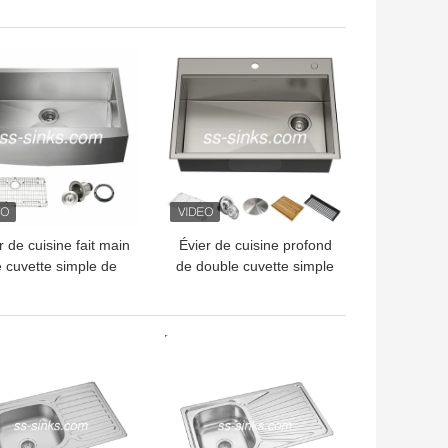
 500MM avec 1 trou
fait main
de robinet
LLEUR PRIX
MEILLEUR PRIX
r de cuisine fait main
Évier de cuisine profond
 cuvette simple de
de double cuvette simple
rme de 16 mesures
souple de bâti 9-1/2 »
ec le drain central
LLEUR PRIX
MEILLEUR PRIX