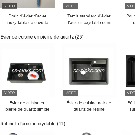
Drain d'évier d'acier
Tamis standard d'évier
Pouc
inoxydable de cuvette
d'acier inoxydable semi
d'accessoires d'évier de
de PSON pour la cuvette
d'a
cuisine SS002 double
simple
c
Évier de cuisine en pierre de quartz
(25)
MEILLEUR PRIX
MEILLEUR PRIX
MEI
Évier de cuisine en
Évier de cuisine noir de
Bât
pierre de quartz simple
quartz de résine
sur
de cuvette
acrylique avec l'égouttoir
sup
d'appartement
680*460mm
d'
Robinet d'acier inoxydable
(11)
750*450*210mm
MEILLEUR PRIX
MEILLEUR PRIX
MEI