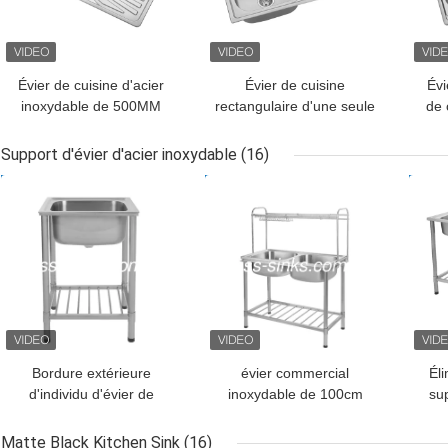
Évier de cuisine d'acier
Évier de cuisine
Évi
inoxydable de 500MM
rectangulaire d'une seule
de 
avec la cuvette simple
pièce avec l'égouttoir
chr
d'égouttoir
720*450*220mm
Support d'évier d'acier inoxydable
(16)
inoxydables
MEILLEUR PRIX
MEILLEUR PRIX
MEI
Bordure extérieure
évier commercial
Éli
d'individu d'évier de
inoxydable de 100cm
sup
ferme de cuisine de
avec le revêtement sain
inox
support d'évier d'acier
résistant de preuve de
dra
Matte Black Kitchen Sink
(16)