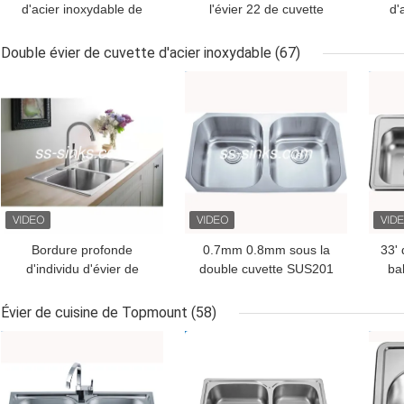
d'acier inoxydable de
l'évier 22 de cuvette
d'
chrome avec l'anti
d'acier inoxydable
PSO
corrosion d'égouttoir
d'OEM de trous taraudés
cuv
Double évier de cuvette d'acier inoxydable
(67)
MEILLEUR PRIX
MEILLEUR PRIX
MEI
Bordure profonde
0.7mm 0.8mm sous la
33' 
d'individu d'évier de
double cuvette SUS201
ba
cuvette d'acier
de contre- de bâti évier
To
inoxydable de quatre
d'acier inoxydable
Évier de cuisine de Topmount
(58)
trous double
MEILLEUR PRIX
MEILLEUR PRIX
MEI