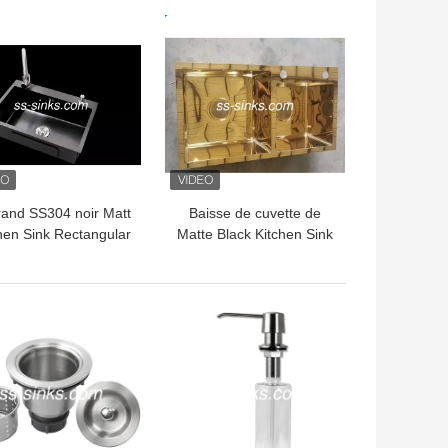
de l'hôtel deux
support 720*450*220mm
LLEUR PRIX
MEILLEUR PRIX
rand SS304 noir Matt
Baisse de cuvette de
hen Sink Rectangular
Matte Black Kitchen Sink
Shaped
Double d'or de miroir
dans 3.5mm
LLEUR PRIX
MEILLEUR PRIX