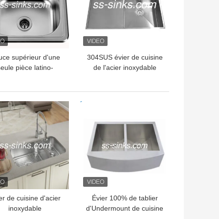
ce supérieur d'une
304SUS évier de cuisine
eule pièce latino-
de l'acier inoxydable
méricain de l'évier
Topmount avec pouce du
5 d'acier inoxydable
trou de connexion 36*20
de bâti
LLEUR PRIX
MEILLEUR PRIX
er de cuisine d'acier
Évier 100% de tablier
inoxydable
d'Undermount de cuisine
ndermount de satin
de la mesure S304 16