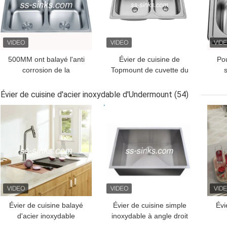
500MM ont balayé l'anti
Évier de cuisine de
Pou
corrosion de la
Topmount de cuvette du
s
connexion 2 de trou
double SUS201 avec le
a
d'évier en acier d'acier
trou de connexion 9150B
15X1
Évier de cuisine d'acier inoxydable d'Undermount
(54)
inoxydable
MEILLEUR PRIX
MEILLEUR PRIX
MEI
Évier de cuisine balayé
Évier de cuisine simple
Évi
d'acier inoxydable
inoxydable à angle droit
d'Undermount de 30
de bassin Undermount
d'U