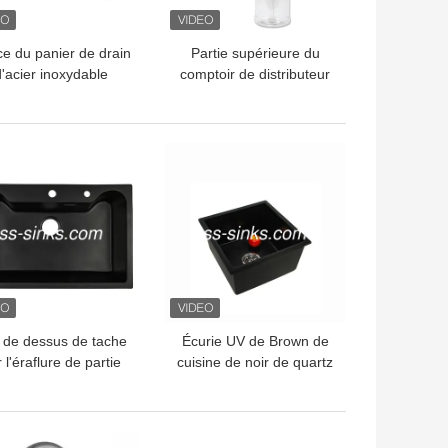
e du panier de drain
Partie supérieure du
d'acier inoxydable
comptoir de distributeur
ccessoires d'évier de
de lotion de plastique de
uisine d'OEM 3 1/2
savon de cuisine de 12
onces
LLEUR PRIX
MEILLEUR PRIX
i de dessus de tache
Écurie UV de Brown de
 l'éraflure de partie
cuisine de noir de quartz
érieure du comptoir
d'évier blanc
évier de cuisine de
d'Undermount
pierre de quartz
LLEUR PRIX
MEILLEUR PRIX
résistante