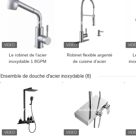
Le robinet de l'acier
Robinet flexible argenté
L
inoxydable 1.8GPM
de cuisine d'acier
ino
chaud et froid abaissent
inoxydable de Chrome
ver
le robinet de cuisine
résistant à l'usure
robi
Ensemble de douche d'acier inoxydable
(8)
MEILLEUR PRIX
MEILLEUR PRIX
MEI