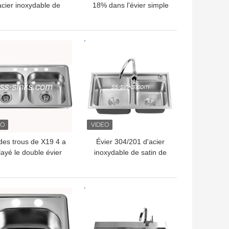
acier inoxydable de
18% dans l'évier simple
N vers le haut de la
de cuvette d'acier
ette 720*450*220mm
inoxydable 15 pouces
LLEUR PRIX
MEILLEUR PRIX
des trous de X19 4 a
Évier 304/201 d'acier
layé le double évier
inoxydable de satin de
pmount de cuvette
cuisine de cuvette de
d'acier inoxydable
bâti de dessus de CUPC
double
LLEUR PRIX
MEILLEUR PRIX