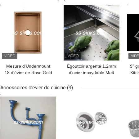
inoxydable de SUS201
support
MEILLEUR PRIX
MEILLEUR PRIX
MEI
SUS304
Mesure d'Undermount
Égouttoir argenté 1.2mm
9" g
18 d'évier de Rose Gold
d'acier inoxydable Matt
Kitc
Matte Black Kitchen
Black Undermount Sink
With
Accessoires d'évier de cuisine
(9)
MEILLEUR PRIX
MEILLEUR PRIX
MEI