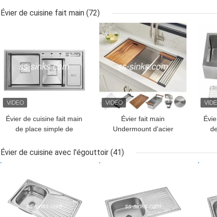
pouces avec le robinet
600*450mm
de
Évier de cuisine fait main
(72)
MEILLEUR PRIX
MEILLEUR PRIX
MEI
Évier de cuisine fait main
Évier fait main
Évie
de place simple de
Undermount d'acier
de
cuvette de chrome avec
inoxydable de 16
fe
l'étagère de couteau
mesures 304 9 po
av
Évier de cuisine avec l'égouttoir
(41)
MEILLEUR PRIX
MEILLEUR PRIX
MEI