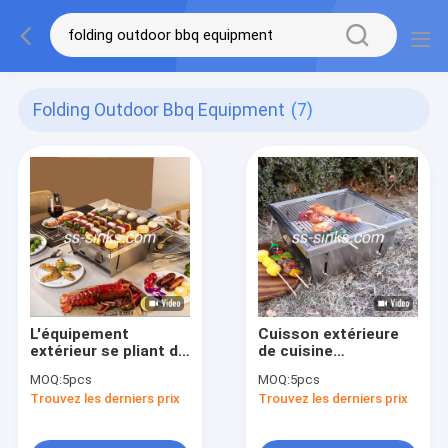
Folding Outdoor Bbq Equipment
(7)
L'équipement
Cuisson extérieure
extérieur se pliant de
de cuisine
BARBECUE n'a non
d'équipement de
MOQ:
5pcs
MOQ:
5pcs
enduit des grils de
BARBECUE de gril
Trouvez les derniers prix
Trouvez les derniers prix
charbon de bois
portatif de charbon
d'acier inoxydable
de bois d'OEM