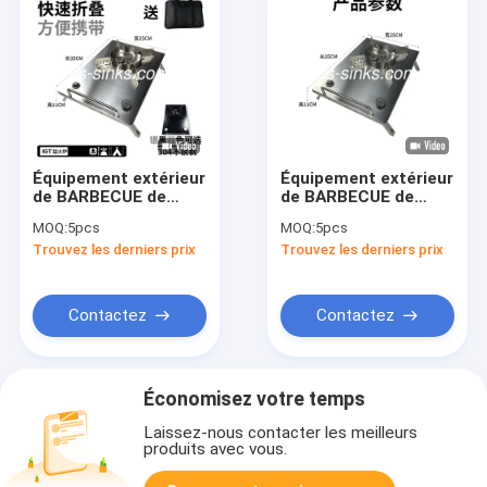
Équipement extérieur
Équipement extérieur
de BARBECUE de
de BARBECUE de
brûleur de gril
cuisinière à gaz
MOQ:
5pcs
MOQ:
5pcs
rechargeable de gaz
portative de petite
Trouvez les derniers prix
Trouvez les derniers prix
pour faire cuire
taille pour l'OEM
l'aucun enduit
campant
Contactez
Contactez
Économisez votre temps
Laissez-nous contacter les meilleurs
produits avec vous.