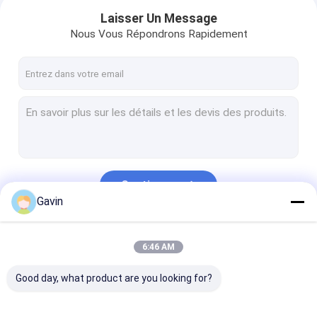
Laisser Un Message
Nous Vous Répondrons Rapidement
Continuer
Gavin
Maison
Nos Catégories
6:46 AM
Produits
Good day, what product are you looking for?
Vidéos