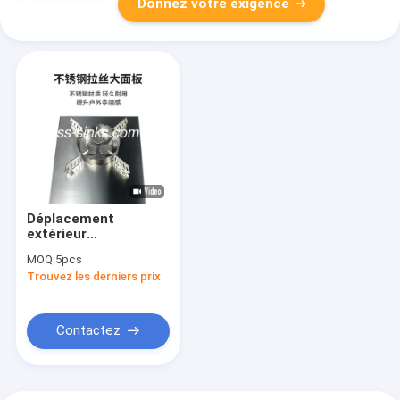
Donnez votre exigence
Déplacement
extérieur
d'équipement de
MOQ:
5pcs
BARBECUE porté par
Trouvez les derniers prix
homme de four de
gaz de puissance de
feu
Contactez