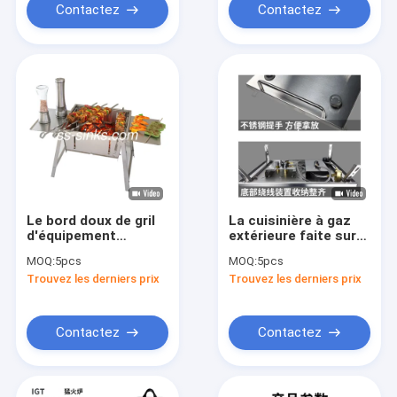
Contactez
Contactez
Le bord doux de gril
La cuisinière à gaz
d'équipement
extérieure faite sur
extérieur pliable de
commande de
MOQ:
5pcs
MOQ:
5pcs
BARBECUE a
l'équipement
Trouvez les derniers prix
Trouvez les derniers prix
facilement nettoyé
35X25X11cm de
BARBECUE d'acier
inoxydable s'est
facilement réunie
Contactez
Contactez