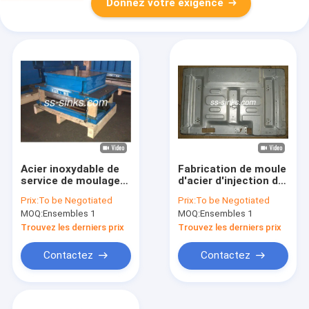
Donnez votre exigence
Acier inoxydable de
Fabrication de moule
service de moulage
d'acier d'injection de
par injection de
précision de moule
Prix:
To be Negotiated
Prix:
To be Negotiated
moule d'évier de
d'évier de cuisine
MOQ:
Ensembles 1
MOQ:
Ensembles 1
cuisine d'OEM
S316
Trouvez les derniers prix
Trouvez les derniers prix
Contactez
Contactez