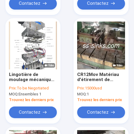
Contactez
Contactez
Lingotière de
CR12Mov Matériau
moulage mécanique
d'étirement de
sous pression
cuisine évier moule
Prix:
To be Negotiated
Prix:
15000usd
matérielle en acier de
matrice et pince à
MOQ:
Ensembles 1
MOQ:
1
moule d'évier de
flanc outil
cuisine de
d'estampage
Trouvez les derniers prix
Trouvez les derniers prix
commande
numérique par
Contactez
Contactez
ordinateur de DAO