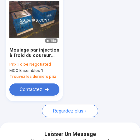
Moulage par injection
à froid du coureur
Nak80 faisant le
Prix:
To be Negotiated
service de moulage
MOQ:
Ensembles 1
de moule d'évier de
cuisine
Trouvez les derniers prix
Contactez
Maison
Regardez plus
Produits
Vidéos
Laisser Un Message