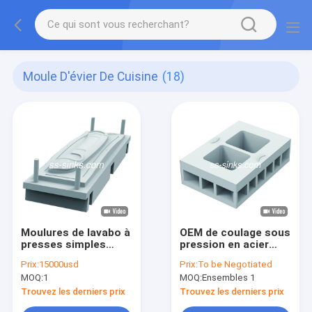
Moule D'évier De Cuisine
(18)
Moulures de lavabo à
OEM de coulage sous
presses simples
pression en acier
Taille personnalisée
ISO9001 de moule
Prix:
15000usd
Prix:
To be Negotiated
selon la machine de
d'évier de cuisine
MOQ:
1
MOQ:
Ensembles 1
pressage
d'Undermount
Trouvez les derniers prix
Trouvez les derniers prix