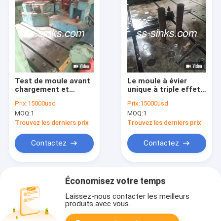
Test de moule avant
Le moule à évier
chargement et
unique à triple effet
support vidéo
résidentiel est facile
Prix:
15000usd
Prix:
15000usd
à installer
MOQ:
1
MOQ:
1
Trouvez les derniers prix
Trouvez les derniers prix
Contactez
Contactez
Économisez votre temps
Laissez-nous contacter les meilleurs
produits avec vous.