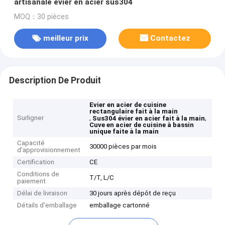
artisanale évier en acier sus304
MOQ：30 pièces
meilleur prix
Contactez
Description De Produit
Evier en acier de cuisine
rectangulaire fait à la main
Surligner
,
,
Sus304 évier en acier fait à la main
Cuve en acier de cuisine à bassin
unique faite à la main
Capacité
30000 pièces par mois
d'approvisionnement
Certification
CE
Conditions de
T/T, L/C
paiement
Délai de livraison
30 jours après dépôt de reçu
Détails d'emballage
emballage cartonné