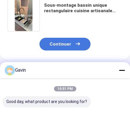
Sous-montage bassin unique
rectangulaire cuisine artisanale
évier en acier sus304
Continuer
Produits Recommandés
Gavin
10:51 PM
Good day, what product are you looking for?
Corrosion de cuisine
Baisse faite main
33 pouces de 