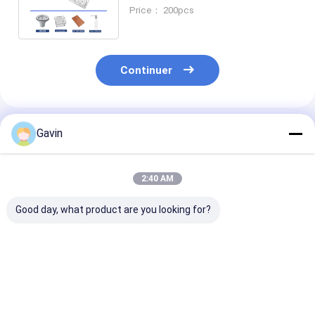
une profondeur de 9 pouces
Price： 200pcs
Continuer
Produits Recommandés
Gavin
2:40 AM
Good day, what product are you looking for?
Évier de cuisine fait
La cuisine en acier
21 cm de prof
main d'acier
inoxydable moderne
de bol, tablier,
inoxydable
mélange parfait de
en acier inoxy
Topmount de
style et de fonction
évier de cuisin
chrome avec des
avec le matériel de
pouces d'ouve