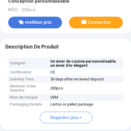
Conception personnalisable
MOQ：200pcs
meilleur prix
Contactez
Description De Produit
,
Un évier de cuisine personnalisable
Surligner
un évier d'or élégant
Certification
CE
Delivery Time
30 days after received deposit
Minimum Order
200pcs
Quantity
Nom de marque
OEM
Packaging Details
carton or pallet package
Regardez plus