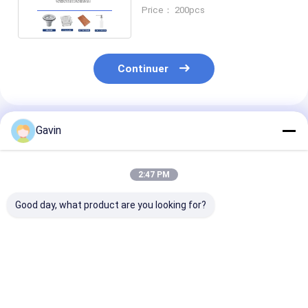
Conception personnalisable
Price： 200pcs
Continuer
Produits Recommandés
Gavin
2:47 PM
Good day, what product are you looking for?
Lavabo rond de luxe
Élégance conçue
Évier rond de s
en acier inoxydable
pour l'endurance:
bain en acier
de qualité supérieure
Notre bassin rond en
inoxydable 304
304, 41x41cm,
acier inoxydable
mm avec robin
vasque de salle de
3mm 304
OEM