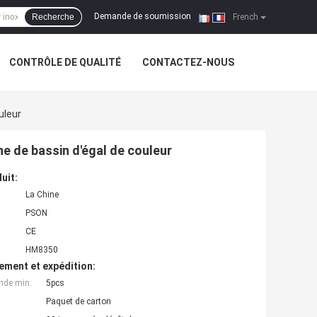
Demande de soumission
Recherche
|
French
CONTRÔLE DE QUALITÉ
CONTACTEZ-NOUS
uleur
ne de bassin d'égal de couleur
uit:
La Chine
PSON
CE
HM8350
ement et expédition:
nde min:
5pcs
Paquet de carton