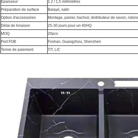
Épaisseur
1.2 /
1,5 millimètres
Préparation de surface
Balayé, satin
Option d'accessoires
Montage, panier, hachoir, distributeur de savon, robin
Délai de livraison
25-30 jours pour un 40HQ
MOQ
20pcs
Port FOB
Foshan, Guangzhou, Shenzhen
Terme de paiement
T/T, L/C