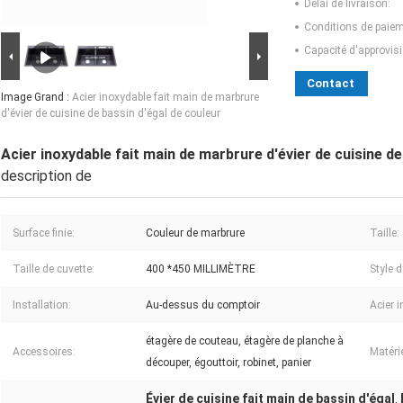
Délai de livraison:
Conditions de paiem
Capacité d'approvis
Contact
Image Grand :
Acier inoxydable fait main de marbrure
d'évier de cuisine de bassin d'égal de couleur
Acier inoxydable fait main de marbrure d'évier de cuisine de
description de
Surface finie:
Couleur de marbrure
Taille:
Taille de cuvette:
400 *450 MILLIMÈTRE
Style 
Installation:
Au-dessus du comptoir
Acier 
étagère de couteau, étagère de planche à
Accessoires:
Matérie
découper, égouttoir, robinet, panier
Évier de cuisine fait main de bassin d'égal
,