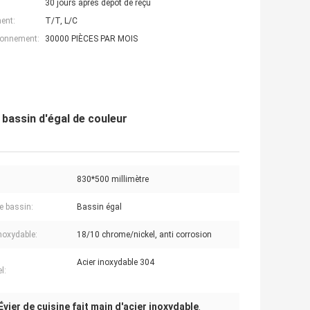
30 jours après dépôt de reçu
ent:
T/T, L/C
ionnement:
30000 PIÈCES PAR MOIS
 bassin d'égal de couleur
830*500 millimètre
de bassin:
Bassin égal
inoxydable:
18/10 chrome/nickel, anti corrosion
Acier inoxydable 304
l:
Évier de cuisine fait main d'acier inoxydable
,