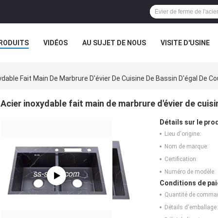
RODUITS
VIDÉOS
AU SUJET DE NOUS
VISITE D'USINE
VR
ydable Fait Main De Marbrure D'évier De Cuisine De Bassin D'égal De Co
Acier inoxydable fait main de marbrure d'évier de cuisi
Détails sur le prod
Lieu d'origine:
Nom de marque:
Certification:
Numéro de modèle:
Conditions de pai
Quantité de comma
Détails d'emballage: