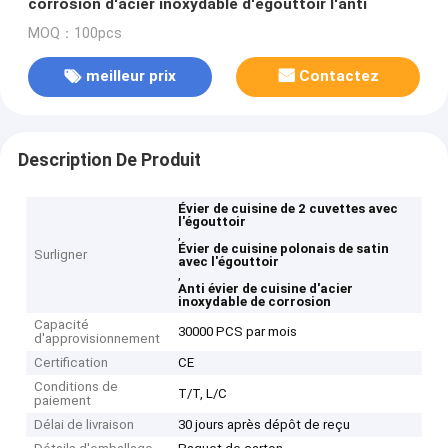
corrosion d'acier inoxydable d'égouttoir l'anti
MOQ：100pcs
meilleur prix
Contactez
Description De Produit
Évier de cuisine de 2 cuvettes avec
l'égouttoir
,
Évier de cuisine polonais de satin
Surligner
avec l'égouttoir
,
Anti évier de cuisine d'acier
inoxydable de corrosion
Capacité
30000 PCS par mois
d'approvisionnement
Certification
CE
Conditions de
T/T, L/C
paiement
Délai de livraison
30 jours après dépôt de reçu