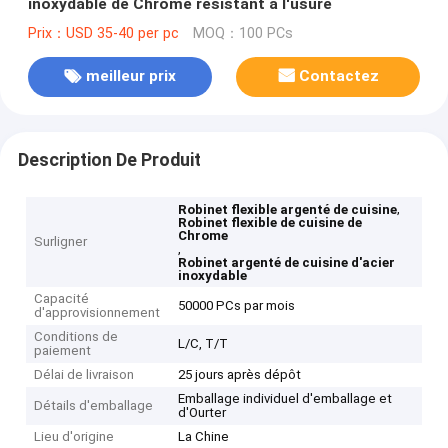
inoxydable de Chrome résistant à l'usure
Prix：USD 35-40 per pc
MOQ：100 PCs
meilleur prix
Contactez
Description De Produit
,
Robinet flexible argenté de cuisine
Robinet flexible de cuisine de
Chrome
Surligner
,
Robinet argenté de cuisine d'acier
inoxydable
Capacité
50000 PCs par mois
d'approvisionnement
Conditions de
L/C, T/T
paiement
Délai de livraison
25 jours après dépôt
Emballage individuel d'emballage et
Détails d'emballage
d'Ourter
Lieu d'origine
La Chine