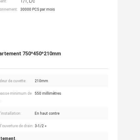
ent:
T/T, L/C
ionnement:
30000 PCS par mois
appartement 750*450*210mm
deur de cuvette:
210mm
 basse minimum de
550 millimètres
:
installation:
En haut contre
d'ouverture de drain:
3-1/2 »
artement
,