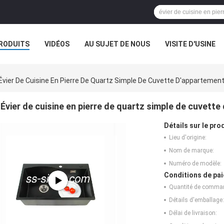
RODUITS
VIDÉOS
AU SUJET DE NOUS
VISITE D'USINE
VR
Évier De Cuisine En Pierre De Quartz Simple De Cuvette D'appartem
Évier de cuisine en pierre de quartz simple de cuve
Détails sur le prod
Lieu d'origine:
Nom de marque:
Numéro de modèle:
Conditions de pai
Quantité de comma
Détails d'emballage:
Délai de livraison: