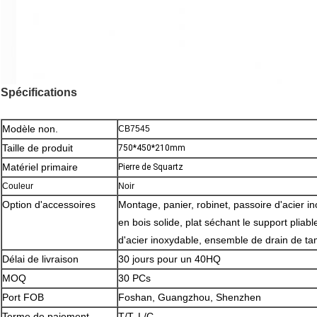
Spécifications
Modèle non.
CB7545
Taille de produit
750*450*210mm
Matériel primaire
Pierre de Squartz
Couleur
Noir
Option d'accessoires
Montage, panier, robinet, passoire d'acier 
en bois solide, plat séchant le support pliable
d'acier inoxydable, ensemble de drain de ta
Délai de livraison
30 jours pour un 40HQ
MOQ
30 PCs
Port FOB
Foshan, Guangzhou, Shenzhen
Terme de paiement
T/T, L/C