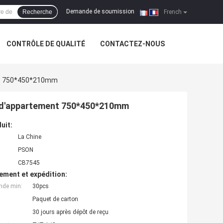
Demande de soumission
Recherche
|
French
CONTRÔLE DE QUALITÉ
CONTACTEZ-NOUS
ent 750*450*210mm
tte d'appartement 750*450*210mm
uit:
La Chine
PSON
CB7545
ement et expédition:
nde min:
30pcs
Paquet de carton
30 jours après dépôt de reçu