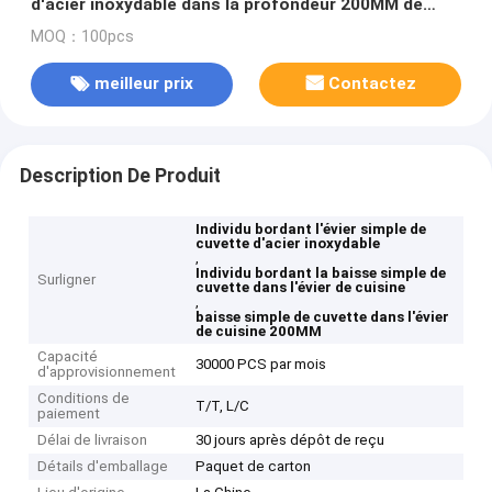
d'acier inoxydable dans la profondeur 200MM de
cuisine
MOQ：100pcs
meilleur prix
Contactez
Description De Produit
Individu bordant l'évier simple de
cuvette d'acier inoxydable
,
Individu bordant la baisse simple de
Surligner
cuvette dans l'évier de cuisine
,
baisse simple de cuvette dans l'évier
de cuisine 200MM
Capacité
30000 PCS par mois
d'approvisionnement
Conditions de
T/T, L/C
paiement
Délai de livraison
30 jours après dépôt de reçu
Détails d'emballage
Paquet de carton