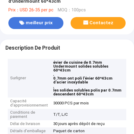
d'Undermount 60*43cm
Prix：USD 26-35 per pc
MOQ：100pcs
meilleur prix
Contactez
Description De Produit
évier de cuisine de 0.7mm
Undermount solides solubles
60*43cm
,
Surligner
0.7mm ont poli l'évier 60*43cm
d'acier inoxydable
,
les solides solubles polis par 0.7mm
descendent 60*43cm
Capacité
30000 PCS par mois
d'approvisionnement
Conditions de
T/T, L/C
paiement
Délai de livraison
30 jours après dépôt de reçu
Détails d'emballage
Paquet de carton