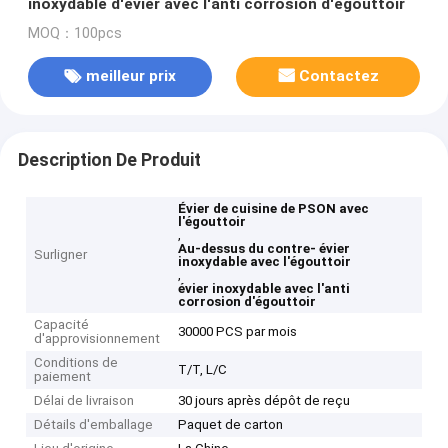
inoxydable d'évier avec l'anti corrosion d'égouttoir
MOQ：100pcs
meilleur prix
Contactez
Description De Produit
Évier de cuisine de PSON avec
l'égouttoir
,
Au-dessus du contre- évier
Surligner
inoxydable avec l'égouttoir
,
évier inoxydable avec l'anti
corrosion d'égouttoir
Capacité
30000 PCS par mois
d'approvisionnement
Conditions de
T/T, L/C
paiement
Délai de livraison
30 jours après dépôt de reçu
Détails d'emballage
Paquet de carton