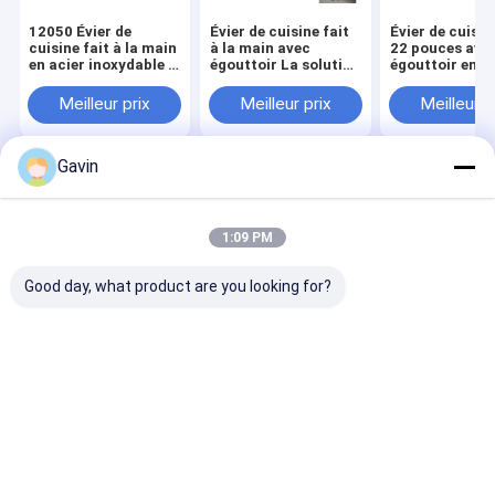
12050 Évier de
Évier de cuisine fait
Évier de cuisin
cuisine fait à la main
à la main avec
22 pouces ave
en acier inoxydable à
égouttoir La solution
égouttoir en a
deux bacs avec
ultime de crépine de
inoxydable 18
égouttoir
sol de salle de bain
chrome/nickel 
Meilleur prix
Meilleur prix
Meilleur p
accessoires :
passoire
Gavin
Aperçu
Au sujet de
Contactez-
Desktop
nous
nous
Site
Plan du site
Privacy Policy
1:09 PM
Qualité
Évier simple de cuvette d'acier inoxydable
Usine De
Chine.Copyright © 2026 Passion Kitchen And Sanitary Industrial
Good day, what product are you looking for?
CO.,LTD. All Rights Reserved.
Maison
Produits
Vidéos